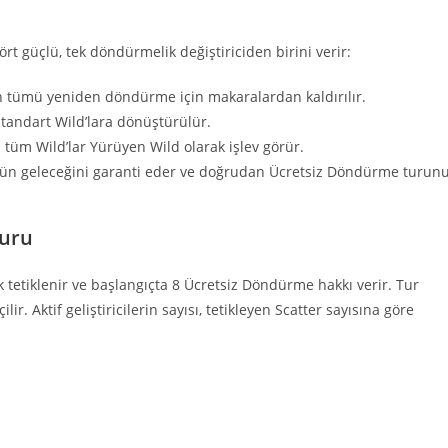
ört güçlü, tek döndürmelik değiştiriciden birini verir:
 tümü yeniden döndürme için makaralardan kaldırılır.
tandart Wild’lara dönüştürülür.
üm Wild’lar Yürüyen Wild olarak işlev görür.
ün geleceğini garanti eder ve doğrudan Ücretsiz Döndürme turun
Turu
 tetiklenir ve başlangıçta 8 Ücretsiz Döndürme hakkı verir. Tur
lir. Aktif geliştiricilerin sayısı, tetikleyen Scatter sayısına göre