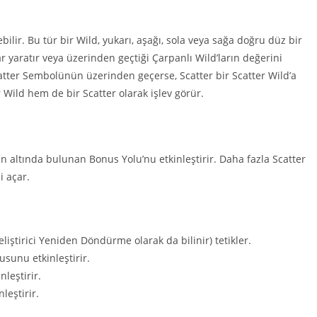
ilir. Bu tür bir Wild, yukarı, aşağı, sola veya sağa doğru düz bir
ar yaratır veya üzerinden geçtiği Çarpanlı Wild’ların değerini
atter Sembolünün üzerinden geçerse, Scatter bir Scatter Wild’a
Wild hem de bir Scatter olarak işlev görür.
n altında bulunan Bonus Yolu’nu etkinleştirir. Daha fazla Scatter
i açar.
iştirici Yeniden Döndürme olarak da bilinir) tetikler.
unu etkinleştirir.
leştirir.
eştirir.