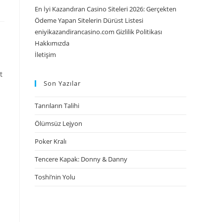
En İyi Kazandıran Casino Siteleri 2026: Gerçekten
Ödeme Yapan Sitelerin Dürüst Listesi
eniyikazandirancasino.com Gizlilik Politikası
Hakkımızda
İletişim
t
Son Yazılar
Tanrıların Talihi
Ölümsüz Lejyon
Poker Kralı
Tencere Kapak: Donny & Danny
Toshi’nin Yolu