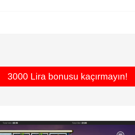
3000 Lira bonusu kaçırmayın!