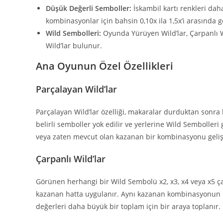
Düşük Değerli Semboller:
İskambil kartı renkleri da
kombinasyonlar için bahsin 0,10x ila 1,5x’i arasında ge
Wild Sembolleri:
Oyunda Yürüyen Wild’lar, Çarpanlı Wild
Wild’lar bulunur.
Ana Oyunun Özel Özellikleri
Parçalayan Wild’lar
Parçalayan Wild’lar özelliği, makaralar durduktan sonra 
belirli semboller yok edilir ve yerlerine Wild Sembolleri
veya zaten mevcut olan kazanan bir kombinasyonu gelişt
Çarpanlı Wild’lar
Görünen herhangi bir Wild Sembolü x2, x3, x4 veya x5 ça
kazanan hatta uygulanır. Aynı kazanan kombinasyonun bi
değerleri daha büyük bir toplam için bir araya toplanır.