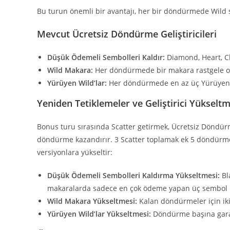
Bu turun önemli bir avantajı, her bir döndürmede Wild 
Mevcut Ücretsiz Döndürme Geliştiricileri
Düşük Ödemeli Sembolleri Kaldır:
Diamond, Heart, C
Wild Makara:
Her döndürmede bir makara rastgele ola
Yürüyen Wild’lar:
Her döndürmede en az üç Yürüyen W
Yeniden Tetiklemeler ve Geliştirici Yükseltm
Bonus turu sırasında Scatter getirmek, Ücretsiz Döndür
döndürme kazandırır. 3 Scatter toplamak ek 5 döndürme k
versiyonlara yükseltir:
Düşük Ödemeli Sembolleri Kaldırma Yükseltmesi:
Bl
makaralarda sadece en çok ödeme yapan üç sembol bı
Wild Makara Yükseltmesi:
Kalan döndürmeler için ik
Yürüyen Wild’lar Yükseltmesi:
Döndürme başına garan