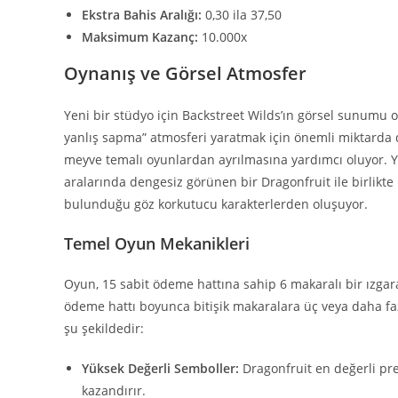
Ekstra Bahis Aralığı:
0,30 ila 37,50
Maksimum Kazanç:
10.000x
Oynanış ve Görsel Atmosfer
Yeni bir stüdyo için Backstreet Wilds’ın görsel sunumu o
yanlış sapma” atmosferi yaratmak için önemli miktarda 
meyve temalı oyunlardan ayrılmasına yardımcı oluyor. Y
aralarında dengesiz görünen bir Dragonfruit ile birlikte
bulunduğu göz korkutucu karakterlerden oluşuyor.
Temel Oyun Mekanikleri
Oyun, 15 sabit ödeme hattına sahip 6 makaralı bir ızgar
ödeme hattı boyunca bitişik makaralara üç veya daha faz
şu şekildedir:
Yüksek Değerli Semboller:
Dragonfruit en değerli pre
kazandırır.