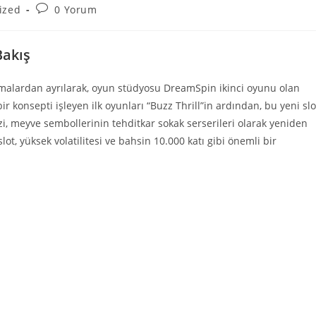
Post
ized
0 Yorum
comments:
Bakış
emalardan ayrılarak, oyun stüdyosu DreamSpin ikinci oyunu olan
bir konsepti işleyen ilk oyunları “Buzz Thrill”in ardından, bu yeni slo
zi, meyve sembollerinin tehditkar sokak serserileri olarak yeniden
lot, yüksek volatilitesi ve bahsin 10.000 katı gibi önemli bir