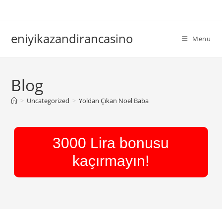
Skip
to
content
eniyikazandirancasino
Menu
Blog
>
Uncategorized
>
Yoldan Çıkan Noel Baba
3000 Lira bonusu
kaçırmayın!