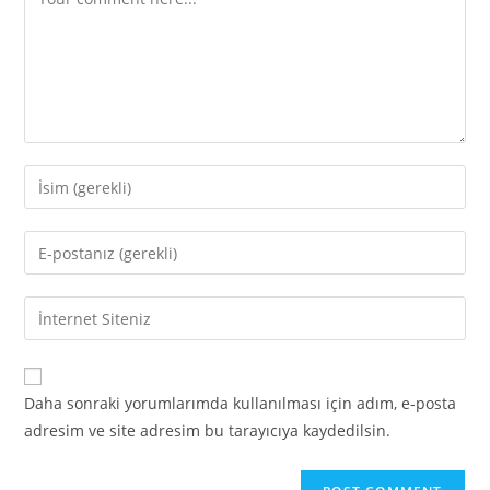
Enter
your
name
Enter
or
your
username
email
Enter
to
address
your
comment
to
website
comment
URL
Daha sonraki yorumlarımda kullanılması için adım, e-posta
(optional)
adresim ve site adresim bu tarayıcıya kaydedilsin.