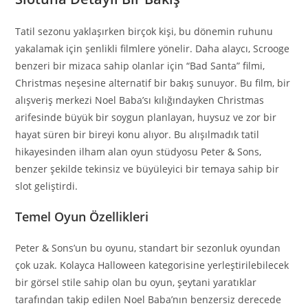
Tatil sezonu yaklaşırken birçok kişi, bu dönemin ruhunu
yakalamak için şenlikli filmlere yönelir. Daha alaycı, Scrooge
benzeri bir mizaca sahip olanlar için “Bad Santa” filmi,
Christmas neşesine alternatif bir bakış sunuyor. Bu film, bir
alışveriş merkezi Noel Baba’sı kılığındayken Christmas
arifesinde büyük bir soygun planlayan, huysuz ve zor bir
hayat süren bir bireyi konu alıyor. Bu alışılmadık tatil
hikayesinden ilham alan oyun stüdyosu Peter & Sons,
benzer şekilde tekinsiz ve büyüleyici bir temaya sahip bir
slot geliştirdi.
Temel Oyun Özellikleri
Peter & Sons’un bu oyunu, standart bir sezonluk oyundan
çok uzak. Kolayca Halloween kategorisine yerleştirilebilecek
bir görsel stile sahip olan bu oyun, şeytani yaratıklar
tarafından takip edilen Noel Baba’nın benzersiz derecede