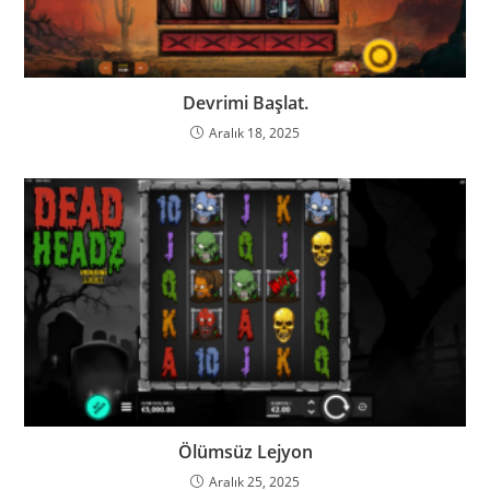
Devrimi Başlat.
Aralık 18, 2025
Ölümsüz Lejyon
Aralık 25, 2025