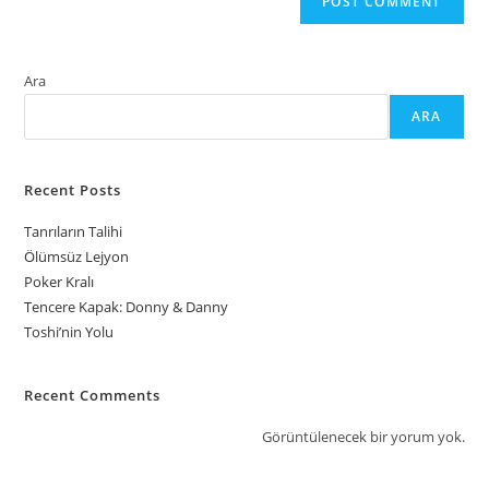
Ara
ARA
Recent Posts
Tanrıların Talihi
Ölümsüz Lejyon
Poker Kralı
Tencere Kapak: Donny & Danny
Toshi’nin Yolu
Recent Comments
Görüntülenecek bir yorum yok.